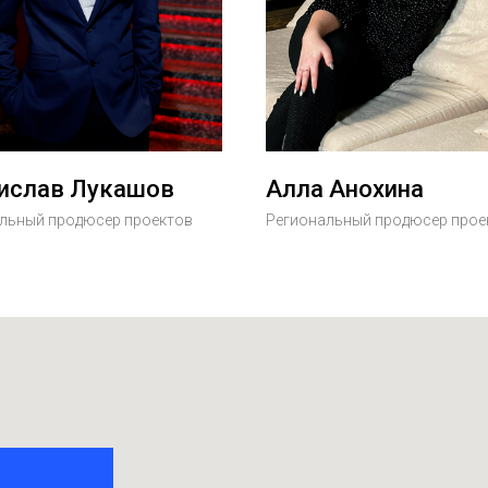
ислав Лукашов
Алла Анохина
льный продюсер проектов
Региональный продюсер прое