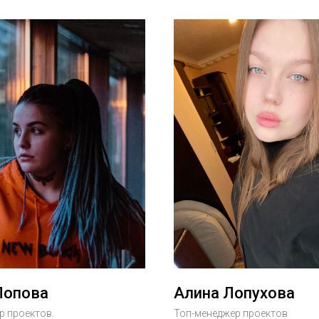
Попова
Алина Лопухова
р проектов.
Топ-менеджер проектов