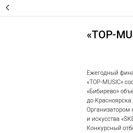
«TOP-MU
Ежегодный фина
«TOP-MUSIC» со
«Бибирево» объ
до Красноярска.
Организатором 
и искусства «SK
Конкурсный отбо