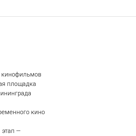
з кинофильмов
ная площадка
лининграда
ременного кино
 этап —